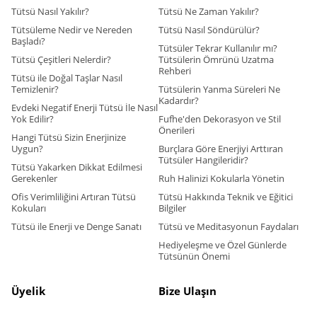
Tütsü Nasıl Yakılır?
Tütsü Ne Zaman Yakılır?
Tütsüleme Nedir ve Nereden
Tütsü Nasıl Söndürülür?
Başladı?
Tütsüler Tekrar Kullanılır mı?
Tütsü Çeşitleri Nelerdir?
Tütsülerin Ömrünü Uzatma
Rehberi
Tütsü ile Doğal Taşlar Nasıl
Temizlenir?
Tütsülerin Yanma Süreleri Ne
Kadardır?
Evdeki Negatif Enerji Tütsü İle Nasıl
Yok Edilir?
Fufhe'den Dekorasyon ve Stil
Önerileri
Hangi Tütsü Sizin Enerjinize
Uygun?
Burçlara Göre Enerjiyi Arttıran
Tütsüler Hangileridir?
Tütsü Yakarken Dikkat Edilmesi
Gerekenler
Ruh Halinizi Kokularla Yönetin
Ofis Verimliliğini Artıran Tütsü
Tütsü Hakkında Teknik ve Eğitici
Kokuları
Bilgiler
Tütsü ile Enerji ve Denge Sanatı
Tütsü ve Meditasyonun Faydaları
Hediyeleşme ve Özel Günlerde
Tütsünün Önemi
Üyelik
Bize Ulaşın