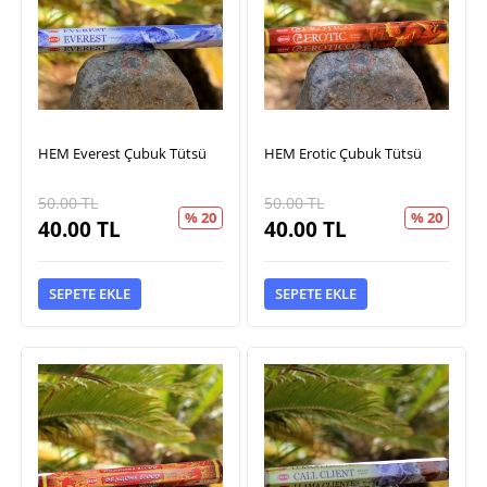
HEM Everest Çubuk Tütsü
HEM Erotic Çubuk Tütsü
50.00
TL
50.00
TL
% 20
% 20
40.00
TL
40.00
TL
SEPETE EKLE
SEPETE EKLE