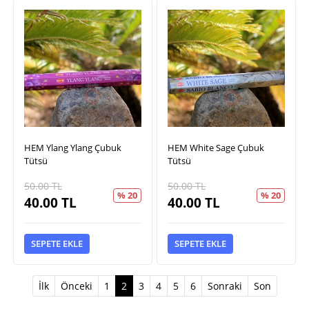
HEM Ylang Ylang Çubuk
HEM White Sage Çubuk
Tütsü
Tütsü
50.00
TL
50.00
TL
% 20
% 20
40.00
TL
40.00
TL
SEPETE EKLE
SEPETE EKLE
(current)
İlk
Önceki
1
2
3
4
5
6
Sonraki
Son