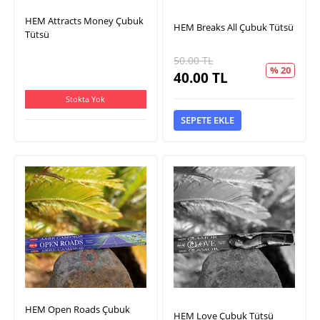
HEM Attracts Money Çubuk
HEM Breaks All Çubuk Tütsü
Tütsü
50.00
TL
% 20
40.00
TL
Stokta Yok
SEPETE EKLE
HEM Open Roads Çubuk
HEM Love Çubuk Tütsü