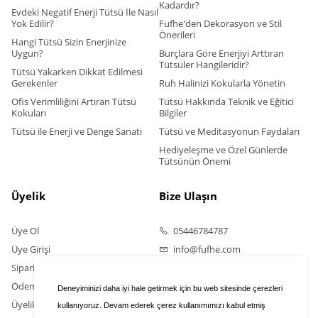
Kadardır?
Evdeki Negatif Enerji Tütsü İle Nasıl
Yok Edilir?
Fufhe'den Dekorasyon ve Stil
Önerileri
Hangi Tütsü Sizin Enerjinize
Uygun?
Burçlara Göre Enerjiyi Arttıran
Tütsüler Hangileridir?
Tütsü Yakarken Dikkat Edilmesi
Gerekenler
Ruh Halinizi Kokularla Yönetin
Ofis Verimliliğini Artıran Tütsü
Tütsü Hakkında Teknik ve Eğitici
Kokuları
Bilgiler
Tütsü ile Enerji ve Denge Sanatı
Tütsü ve Meditasyonun Faydaları
Hediyeleşme ve Özel Günlerde
Tütsünün Önemi
Üyelik
Bize Ulaşın
Üye Ol
05446784787
Üye Girişi
info@fufhe.com
Sipariş Takip
Ödeme Bildirimi Yapın
Deneyiminizi daha iyi hale getirmek için bu web sitesinde çerezleri
Üyelik Sözleşmesi
kullanıyoruz. Devam ederek çerez kullanımımızı kabul etmiş