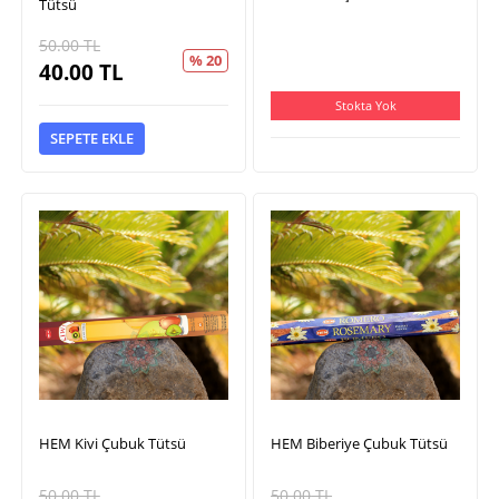
Tütsü
50.00
TL
% 20
40.00
TL
Stokta Yok
SEPETE EKLE
HEM Kivi Çubuk Tütsü
HEM Biberiye Çubuk Tütsü
50.00
TL
50.00
TL