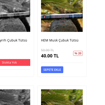
rrh Çubuk Tütsü
HEM Musk Çubuk Tütsü
50.00
TL
% 20
40.00
TL
Stokta Yok
SEPETE EKLE