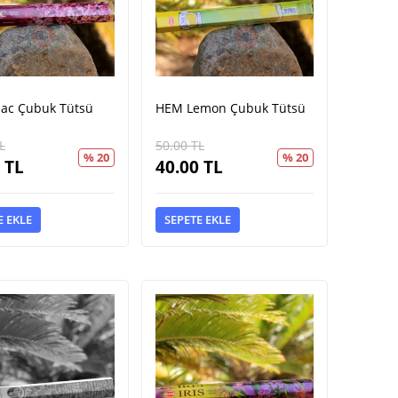
lac Çubuk Tütsü
HEM Lemon Çubuk Tütsü
L
50.00
TL
% 20
% 20
TL
40.00
TL
E EKLE
SEPETE EKLE