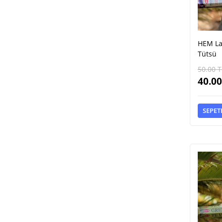
HEM La
Tütsü
50.00
T
40.00
SEPET