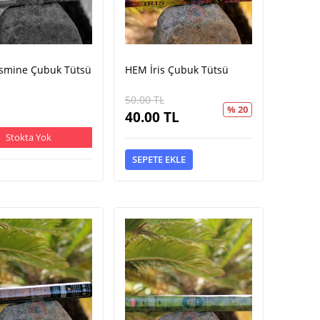
smine Çubuk Tütsü
HEM İris Çubuk Tütsü
50.00
TL
% 20
40.00
TL
Stokta Yok
SEPETE EKLE