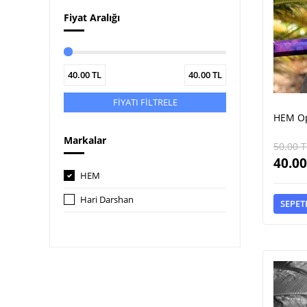
Fiyat Aralığı
40.00
TL
40.00
TL
FİYATI FİLTRELE
HEM Op
Markalar
50.00
T
40.00
HEM
Hari Darshan
SEPET