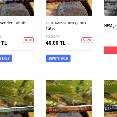
vender Çubuk
HEM Kamasutra Çubuk
HEM Ja
Tütsü
L
50.00
TL
% 20
% 20
TL
40.00
TL
E EKLE
SEPETE EKLE