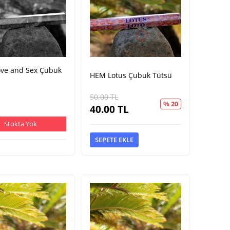
ve and Sex Çubuk
HEM Lotus Çubuk Tütsü
50.00
TL
% 20
40.00
TL
Stokta Yok
SEPETE EKLE