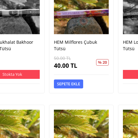
khalat Bakhoor
HEM Milflores Çubuk
HEM Lo
Tütsü
Tütsü
Tütsü
50.00
TL
% 20
40.00
TL
Stokta Yok
SEPETE EKLE