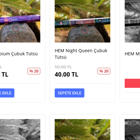
HEM Night Queen Çubuk
ium Çubuk Tütsü
HEM My
Tütsü
L
50.00
TL
% 20
% 20
TL
40.00
TL
E EKLE
SEPETE EKLE