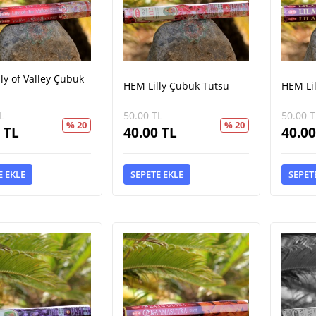
ly of Valley Çubuk
HEM Lilly Çubuk Tütsü
HEM Li
L
50.00
TL
50.00
T
% 20
% 20
TL
40.00
TL
40.00
E EKLE
SEPETE EKLE
SEPET