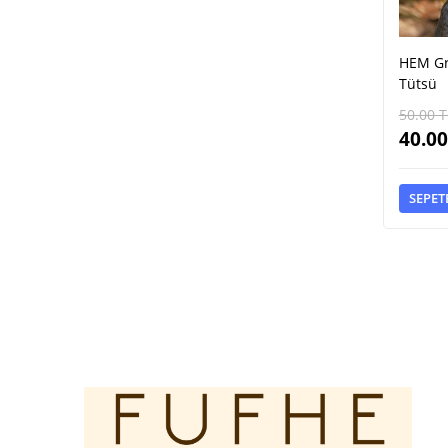
HEM Gr
Tütsü
50.00
T
40.00
SEPET