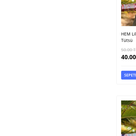
HEM Lil
Tütsü
50.00
T
40.00
SEPET