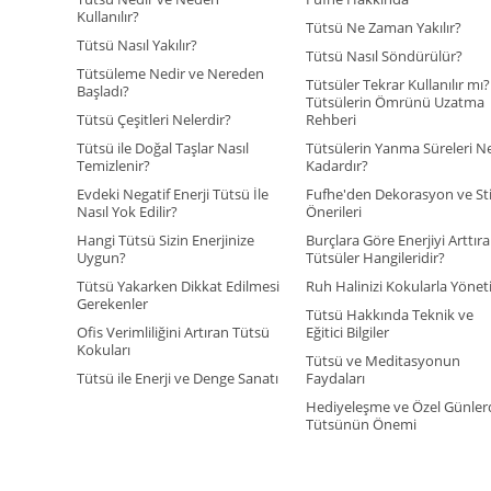
Kullanılır?
Tütsü Ne Zaman Yakılır?
Tütsü Nasıl Yakılır?
Tütsü Nasıl Söndürülür?
Tütsüleme Nedir ve Nereden
Tütsüler Tekrar Kullanılır mı?
Başladı?
Tütsülerin Ömrünü Uzatma
Tütsü Çeşitleri Nelerdir?
Rehberi
Tütsü ile Doğal Taşlar Nasıl
Tütsülerin Yanma Süreleri N
Temizlenir?
Kadardır?
Evdeki Negatif Enerji Tütsü İle
Fufhe'den Dekorasyon ve Sti
Nasıl Yok Edilir?
Önerileri
Hangi Tütsü Sizin Enerjinize
Burçlara Göre Enerjiyi Arttır
Uygun?
Tütsüler Hangileridir?
Tütsü Yakarken Dikkat Edilmesi
Ruh Halinizi Kokularla Yönet
Gerekenler
Tütsü Hakkında Teknik ve
Ofis Verimliliğini Artıran Tütsü
Eğitici Bilgiler
Kokuları
Tütsü ve Meditasyonun
Tütsü ile Enerji ve Denge Sanatı
Faydaları
Hediyeleşme ve Özel Günler
Tütsünün Önemi