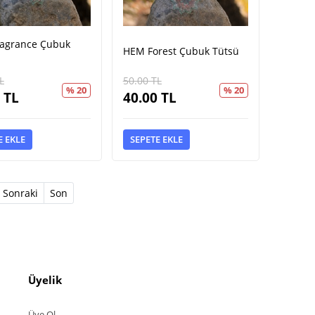
agrance Çubuk
HEM Forest Çubuk Tütsü
L
50.00
TL
% 20
% 20
TL
40.00
TL
E EKLE
SEPETE EKLE
Sonraki
Son
Üyelik
Üye Ol