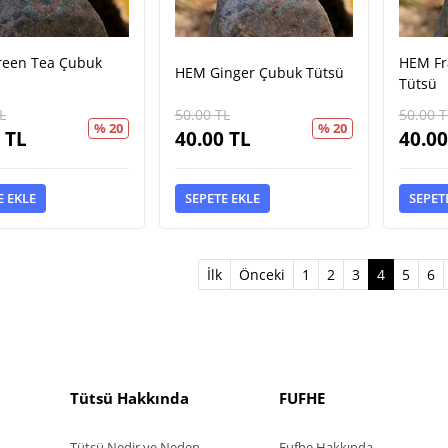
een Tea Çubuk
HEM Fr
HEM Ginger Çubuk Tütsü
Tütsü
L
50.00
TL
50.00
T
% 20
% 20
TL
40.00
TL
40.00
E EKLE
SEPETE EKLE
SEPET
(current)
İlk
Önceki
1
2
3
4
5
6
Tütsü Hakkında
FUFHE
Tütsü Nedir ve Neden
Fufhe Hakkında