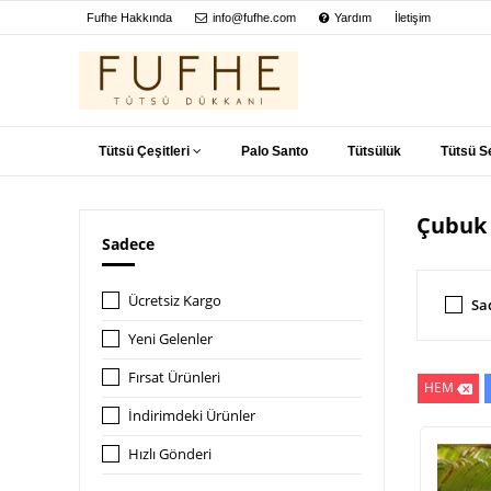
Fufhe Hakkında
info@fufhe.com
Yardım
İletişim
Tütsü Çeşitleri
Palo Santo
Tütsülük
Tütsü Se
Çubuk
Sadece
Ücretsiz Kargo
Sa
Yeni Gelenler
Fırsat Ürünleri
HEM
İndirimdeki Ürünler
Hızlı Gönderi