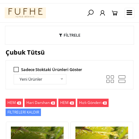
FİLTRELE
Çubuk Tütsü
Sadece Stoktaki Ürünleri Göster
Yeni Ürünler
HEM
Hari Darshan
HEM
Hızlı Gönderi
FİLTRELERİ KALDIR