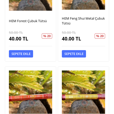
HEM Feng Shui Metal Çubuk
HEM Forest Çubuk Tütsü
Tütsü
50.00
TL
50.00
TL
% 20
% 20
40.00
TL
40.00
TL
SEPETE EKLE
SEPETE EKLE