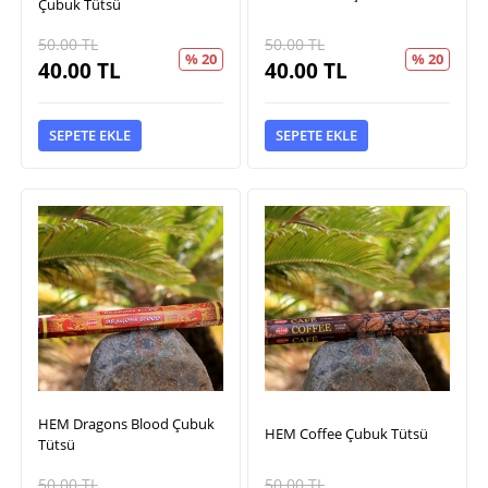
Çubuk Tütsü
50.00
TL
50.00
TL
% 20
% 20
40.00
TL
40.00
TL
SEPETE EKLE
SEPETE EKLE
HEM Dragons Blood Çubuk
HEM Coffee Çubuk Tütsü
Tütsü
50.00
TL
50.00
TL