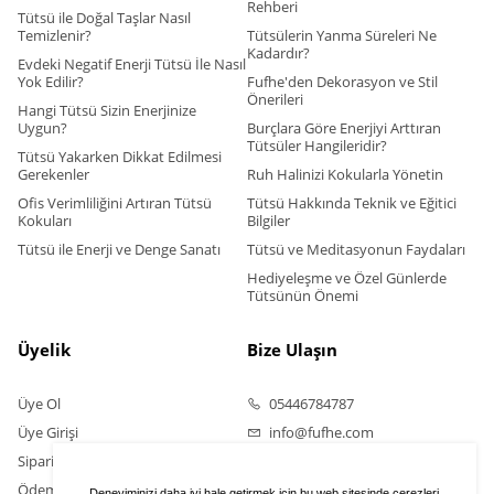
Rehberi
Tütsü ile Doğal Taşlar Nasıl
Temizlenir?
Tütsülerin Yanma Süreleri Ne
Kadardır?
Evdeki Negatif Enerji Tütsü İle Nasıl
Yok Edilir?
Fufhe'den Dekorasyon ve Stil
Önerileri
Hangi Tütsü Sizin Enerjinize
Uygun?
Burçlara Göre Enerjiyi Arttıran
Tütsüler Hangileridir?
Tütsü Yakarken Dikkat Edilmesi
Gerekenler
Ruh Halinizi Kokularla Yönetin
Ofis Verimliliğini Artıran Tütsü
Tütsü Hakkında Teknik ve Eğitici
Kokuları
Bilgiler
Tütsü ile Enerji ve Denge Sanatı
Tütsü ve Meditasyonun Faydaları
Hediyeleşme ve Özel Günlerde
Tütsünün Önemi
Üyelik
Bize Ulaşın
Üye Ol
05446784787
Üye Girişi
info@fufhe.com
Sipariş Takip
Ödeme Bildirimi Yapın
Deneyiminizi daha iyi hale getirmek için bu web sitesinde çerezleri