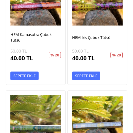
HEM Kamasutra Çubuk
HEM İris Çubuk Tütsü
Tütsü
50.00
TL
50.00
TL
% 20
% 20
40.00
TL
40.00
TL
SEPETE EKLE
SEPETE EKLE