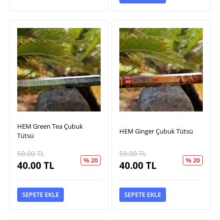
HEM Green Tea Çubuk
HEM Ginger Çubuk Tütsü
Tütsü
50.00
TL
50.00
TL
% 20
% 20
40.00
TL
40.00
TL
SEPETE EKLE
SEPETE EKLE