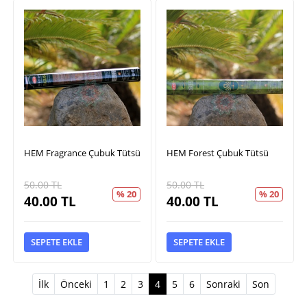
HEM Fragrance Çubuk Tütsü
HEM Forest Çubuk Tütsü
50.00
TL
50.00
TL
% 20
% 20
40.00
TL
40.00
TL
SEPETE EKLE
SEPETE EKLE
(current)
İlk
Önceki
1
2
3
4
5
6
Sonraki
Son