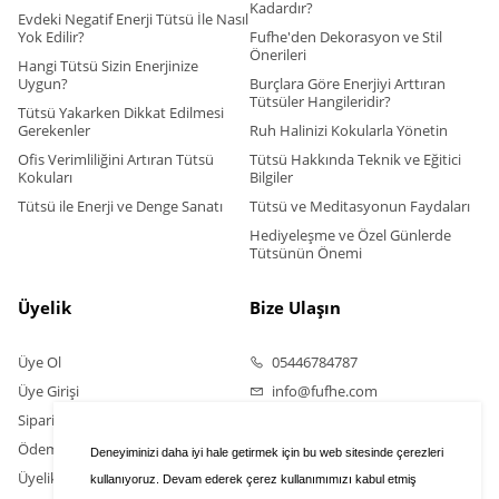
Kadardır?
Evdeki Negatif Enerji Tütsü İle Nasıl
Yok Edilir?
Fufhe'den Dekorasyon ve Stil
Önerileri
Hangi Tütsü Sizin Enerjinize
Uygun?
Burçlara Göre Enerjiyi Arttıran
Tütsüler Hangileridir?
Tütsü Yakarken Dikkat Edilmesi
Gerekenler
Ruh Halinizi Kokularla Yönetin
Ofis Verimliliğini Artıran Tütsü
Tütsü Hakkında Teknik ve Eğitici
Kokuları
Bilgiler
Tütsü ile Enerji ve Denge Sanatı
Tütsü ve Meditasyonun Faydaları
Hediyeleşme ve Özel Günlerde
Tütsünün Önemi
Üyelik
Bize Ulaşın
Üye Ol
05446784787
Üye Girişi
info@fufhe.com
Sipariş Takip
Ödeme Bildirimi Yapın
Deneyiminizi daha iyi hale getirmek için bu web sitesinde çerezleri
Üyelik Sözleşmesi
kullanıyoruz. Devam ederek çerez kullanımımızı kabul etmiş