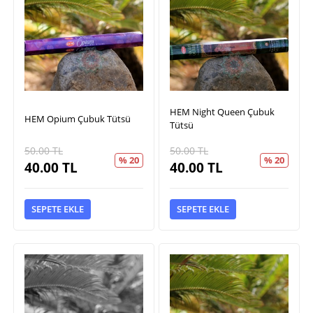
HEM Night Queen Çubuk
HEM Opium Çubuk Tütsü
Tütsü
50.00
TL
50.00
TL
% 20
% 20
40.00
TL
40.00
TL
SEPETE EKLE
SEPETE EKLE