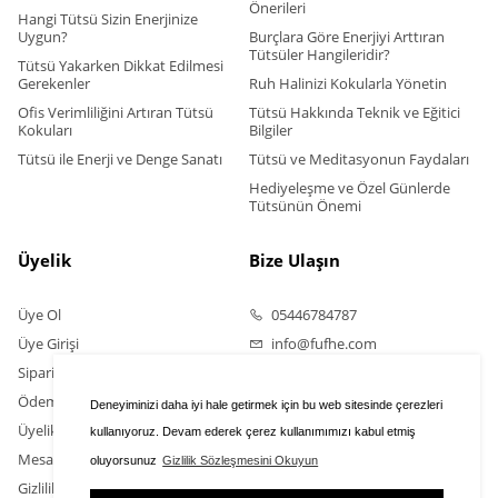
Önerileri
Hangi Tütsü Sizin Enerjinize
Uygun?
Burçlara Göre Enerjiyi Arttıran
Tütsüler Hangileridir?
Tütsü Yakarken Dikkat Edilmesi
Gerekenler
Ruh Halinizi Kokularla Yönetin
Ofis Verimliliğini Artıran Tütsü
Tütsü Hakkında Teknik ve Eğitici
Kokuları
Bilgiler
Tütsü ile Enerji ve Denge Sanatı
Tütsü ve Meditasyonun Faydaları
Hediyeleşme ve Özel Günlerde
Tütsünün Önemi
Üyelik
Bize Ulaşın
Üye Ol
05446784787
Üye Girişi
info@fufhe.com
Sipariş Takip
Ödeme Bildirimi Yapın
Deneyiminizi daha iyi hale getirmek için bu web sitesinde çerezleri
Üyelik Sözleşmesi
kullanıyoruz. Devam ederek çerez kullanımımızı kabul etmiş
Mesafeli Satış Sözleşmesi
oluyorsunuz
Gizlilik Sözleşmesini Okuyun
Gizlilik Sözleşmesi