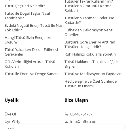
Tütsüler Tekrar Kullanılır mı?
Tütsü Çeşitleri Nelerdir?
Tütsülerin Ömrünü Uzatma
Rehberi
Tütsü ile Doğal Taşlar Nasıl
Temizlenir?
Tütsülerin Yanma Süreleri Ne
Kadardır?
Evdeki Negatif Enerji Tütsü İle Nasıl
Yok Edilir?
Fufhe'den Dekorasyon ve Stil
Önerileri
Hangi Tütsü Sizin Enerjinize
Uygun?
Burçlara Göre Enerjiyi Arttıran
Tütsüler Hangileridir?
Tütsü Yakarken Dikkat Edilmesi
Gerekenler
Ruh Halinizi Kokularla Yönetin
Ofis Verimliliğini Artıran Tütsü
Tütsü Hakkında Teknik ve Eğitici
Kokuları
Bilgiler
Tütsü ile Enerji ve Denge Sanatı
Tütsü ve Meditasyonun Faydaları
Hediyeleşme ve Özel Günlerde
Tütsünün Önemi
Üyelik
Bize Ulaşın
Üye Ol
05446784787
Üye Girişi
info@fufhe.com
Sipariş Takip