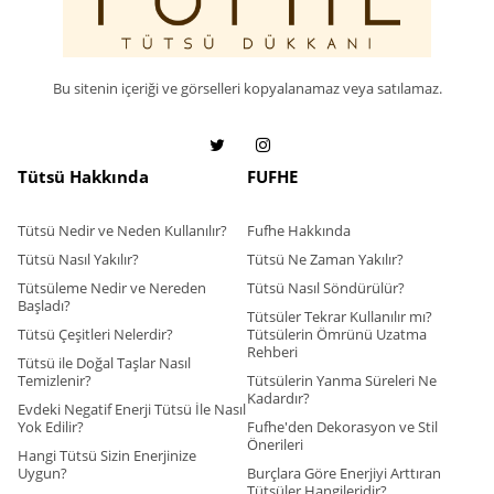
Bu sitenin içeriği ve görselleri kopyalanamaz veya satılamaz.
Tütsü Hakkında
FUFHE
Tütsü Nedir ve Neden Kullanılır?
Fufhe Hakkında
Tütsü Nasıl Yakılır?
Tütsü Ne Zaman Yakılır?
Tütsüleme Nedir ve Nereden
Tütsü Nasıl Söndürülür?
Başladı?
Tütsüler Tekrar Kullanılır mı?
Tütsü Çeşitleri Nelerdir?
Tütsülerin Ömrünü Uzatma
Rehberi
Tütsü ile Doğal Taşlar Nasıl
Temizlenir?
Tütsülerin Yanma Süreleri Ne
Kadardır?
Evdeki Negatif Enerji Tütsü İle Nasıl
Yok Edilir?
Fufhe'den Dekorasyon ve Stil
Önerileri
Hangi Tütsü Sizin Enerjinize
Uygun?
Burçlara Göre Enerjiyi Arttıran
Tütsüler Hangileridir?