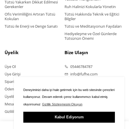
Tütsü Yakarken Dikkat Edilmesi
Gerekenler
Ruh Halinizi Kokularla Yönetin
Ofis Verimliliğini Artıran Tütsü
Tütsü Hakkında Teknik ve Eğitici
Kokuları
Bilgiler
Tütsü ile Enerji ve Denge Sanatı
Tütsü ve Meditasyonun Faydaları
Hediyeleşme ve Özel Günlerde
Tütsünün Önemi
Üyelik
Bize Ulaşın
Üye Ol
05446784787
Üye Girişi
info@fufhe.com
Sipariş Takip
Ödeme Bildirimi Yapın
Deneyiminizi daha iyi hale getirmek için bu web sitesinde çerezleri
Üyelik Sözleşmesi
kullanıyoruz. Devam ederek çerez kullanımımızı kabul etmiş
Mesafeli Satış Sözleşmesi
oluyorsunuz
Gizlilik Sözleşmesini Okuyun
Gizlilik Sözleşmesi
Kabul Ediyorum