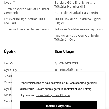
Uygun?
Burçlara Göre Enerjiyi Arttıran
Tütsüler Hangileridir?
Tütsü Yakarken Dikkat Edilmesi
Gerekenler
Ruh Halinizi Kokularla Yönetin
Ofis Verimliliğini Artıran Tütsü
Tütsü Hakkında Teknik ve Eğitici
Kokuları
Bilgiler
Tütsü ile Enerji ve Denge Sanatı
Tütsü ve Meditasyonun Faydaları
Hediyeleşme ve Özel Günlerde
Tütsünün Önemi
Üyelik
Bize Ulaşın
Üye Ol
05446784787
Üye Girişi
info@fufhe.com
Sipariş Takip
Ödeme Bildirimi Yapın
Deneyiminizi daha iyi hale getirmek için bu web sitesinde çerezleri
Üyelik Sözleşmesi
kullanıyoruz. Devam ederek çerez kullanımımızı kabul etmiş
Mesafeli Satış Sözleşmesi
oluyorsunuz
Gizlilik Sözleşmesini Okuyun
Gizlilik Sözleşmesi
Kabul Ediyorum