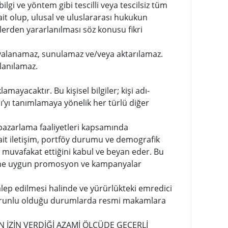
ilgi ve yöntem gibi tescilli veya tescilsiz tüm
ne ait olup, ulusal ve uluslararası hukukun
tlerden yararlanılması söz konusu fikri
kopyalanamaz, sunulamaz ve/veya aktarılamaz.
llanılamaz.
klamayacaktır. Bu kişisel bilgiler; kişi adı-
cı’yı tanımlamaya yönelik her türlü diğer
pazarlama faaliyetleri kapsamında
e ait iletişim, portföy durumu ve demografik
na muvafakat ettiğini kabul ve beyan eder. Bu
filine uygun promosyon ve kampanyalar
talep edilmesi halinde ve yürürlükteki emredici
orunlu olduğu durumlarda resmi makamlara
 İZİN VERDİĞİ AZAMİ ÖLÇÜDE GEÇERLİ