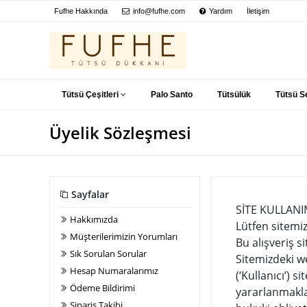
Fufhe Hakkında
info@fufhe.com
Yardım
İletişim
Tütsü Çeşitleri
Palo Santo
Tütsülük
Tütsü Se
Üyelik Sözleşmesi
Sayfalar
SİTE KULLANI
Hakkımızda
Lütfen sitemiz
Müşterilerimizin Yorumları
Bu alışveriş s
Sık Sorulan Sorular
Sitemizdeki we
Hesap Numaralarımız
(‘Kullanıcı’) 
Ödeme Bildirimi
yararlanmakla
Sipariş Takibi