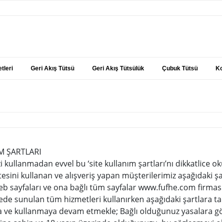
tleri
Geri Akış Tütsü
Geri Akış Tütsülük
Çubuk Tütsü
Ko
M ŞARTLARI
i kullanmadan evvel bu ‘site kullanım şartları’nı dikkatlice 
itesini kullanan ve alışveriş yapan müşterilerimiz aşağıdaki ş
b sayfaları ve ona bağlı tüm sayfalar www.fufhe.com firmasını
sitede sunulan tüm hizmetleri kullanırken aşağıdaki şartlara 
 ve kullanmaya devam etmekle; Bağlı olduğunuz yasalara gö