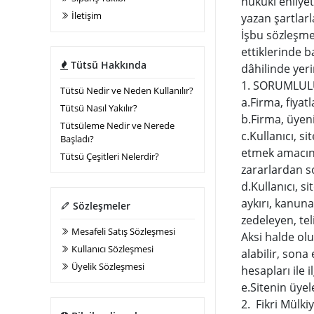
hukuki ehliye
İletişim
yazan şartlarl
İşbu sözleşme 
ettiklerinde 
Tütsü Hakkında
dâhilinde yeri
1. SORUMLU
Tütsü Nedir ve Neden Kullanılır?
a.
Firma, fiyat
Tütsü Nasıl Yakılır?
b.
Firma, üyen
Tütsüleme Nedir ve Nerede
c.
Kullanıcı, 
Başladı?
etmek amacına
Tütsü Çeşitleri Nelerdir?
zararlardan s
d.
Kullanıcı, s
aykırı, kanuna 
Sözleşmeler
zedeleyen, tel
Mesafeli Satış Sözleşmesi
Aksi halde ol
Kullanıcı Sözleşmesi
alabilir, sona
Üyelik Sözleşmesi
hesapları ile i
e.
Sitenin üyel
2. Fikri Mülki