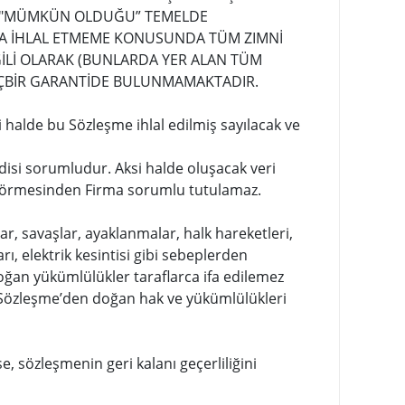
VE "MÜMKÜN OLDUĞU” TEMELDE
EYA İHLAL ETMEME KONUSUNDA TÜM ZIMNİ
GİLİ OLARAK (BUNLARDA YER ALAN TÜM
E HİÇBİR GARANTİDE BULUNMAMAKTADIR.
si halde bu Sözleşme ihlal edilmiş sayılacak ve
ndisi sorumludur. Aksi halde oluşacak veri
r görmesinden Firma sorumlu tutulamaz.
ar, savaşlar, ayaklanmalar, halk hareketleri,
ları, elektrik kesintisi gibi sebeplerden
doğan yükümlülükler taraflarca ifa edilemez
u Sözleşme’den doğan hak ve yükümlülükleri
, sözleşmenin geri kalanı geçerliliğini