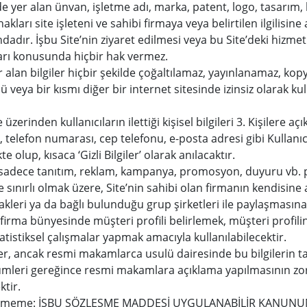
’de yer alan ünvan, işletme adı, marka, patent, logo, tasarım, b
hakları site işleteni ve sahibi firmaya veya belirtilen ilgilisi
dadır. İşbu Site’nin ziyaret edilmesi veya bu Site’deki hizme
arı konusunda hiçbir hak vermez.
er alan bilgiler hiçbir şekilde çoğaltılamaz, yayınlanamaz, 
ü veya bir kısmı diğer bir internet sitesinde izinsiz olarak ku
e üzerinden kullanıcıların ilettiği kişisel bilgileri 3. Kişilere açı
, telefon numarası, cep telefonu, e-posta adresi gibi Kullanı
te olup, kısaca ‘Gizli Bilgiler’ olarak anılacaktır.
ı, sadece tanıtım, reklam, kampanya, promosyon, duyuru vb. 
le sınırlı olmak üzere, Site’nin sahibi olan firmanın kendisin
tirakleri ya da bağlı bulunduğu grup şirketleri ile paylaşması
ler firma bünyesinde müşteri profili belirlemek, müşteri pro
tistiksel çalışmalar yapmak amacıyla kullanılabilecektir.
giler, ancak resmi makamlarca usulü dairesinde bu bilgilerin 
mleri gereğince resmi makamlara açıklama yapılmasının z
ktir.
Vermeme: İŞBU SÖZLEŞME MADDESİ UYGULANABİLİR KANUNUN