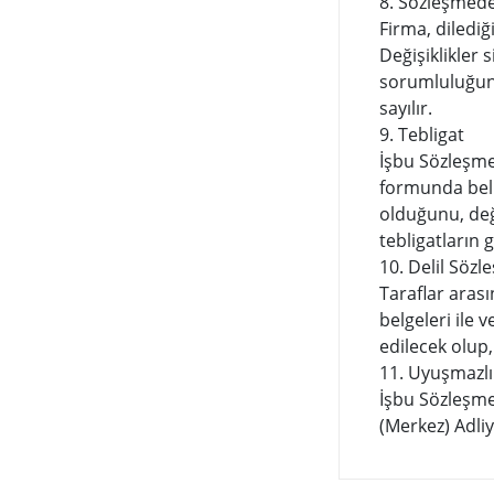
8. Sözleşmede
Firma, diledi
Değişiklikler 
sorumluluğund
sayılır.
9. Tebligat
İşbu Sözleşme 
formunda belir
olduğunu, değ
tebligatların 
10. Delil Sözl
Taraflar arası
belgeleri ile 
edilecek olup,
11. Uyuşmazl
İşbu Sözleşm
(Merkez) Adliy