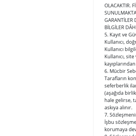
OLACAKTIR. 
SUNULMAKTA 
GARANTİLER 
BİLGİLER DÂH
5. Kayıt ve Gü
Kullanıcı, doğ
Kullanıcı bilg
Kullanıcı, sit
kayıplarından
6. Mücbir Se
Tarafların kon
seferberlik ila
(aşağıda birl
hale gelirse,
askıya alınır.
7. Sözleşmeni
İşbu sözleşme 
korumaya de