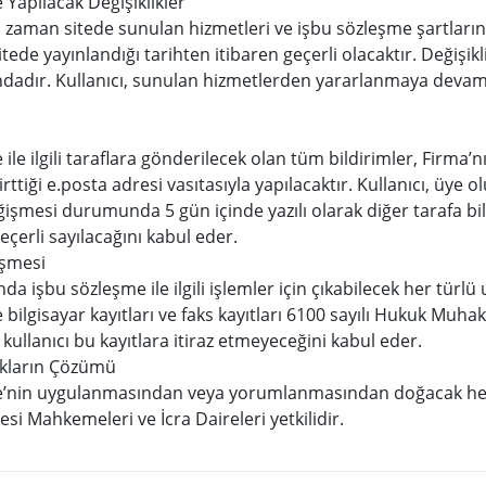
 Yapılacak Değişiklikler
ği zaman sitede sunulan hizmetleri ve işbu sözleşme şartları
sitede yayınlandığı tarihten itibaren geçerli olacaktır. Değişikl
adır. Kullanıcı, sunulan hizmetlerden yararlanmaya devam e
ile ilgili taraflara gönderilecek olan tüm bildirimler, Firma’n
ttiği e.posta adresi vasıtasıyla yapılacaktır. Kullanıcı, üye ol
işmesi durumunda 5 gün içinde yazılı olarak diğer tarafa bil
geçerli sayılacağını kabul eder.
eşmesi
nda işbu sözleşme ile ilgili işlemler için çıkabilecek her türlü
ve bilgisayar kayıtları ve faks kayıtları 6100 sayılı Hukuk Mu
 kullanıcı bu kayıtlara itiraz etmeyeceğini kabul eder.
ıkların Çözümü
e’nin uygulanmasından veya yorumlanmasından doğacak her
esi Mahkemeleri ve İcra Daireleri yetkilidir.