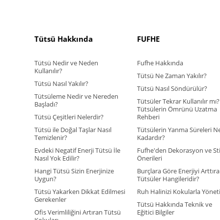
Tütsü Hakkında
FUFHE
Tütsü Nedir ve Neden
Fufhe Hakkında
Kullanılır?
Tütsü Ne Zaman Yakılır?
Tütsü Nasıl Yakılır?
Tütsü Nasıl Söndürülür?
Tütsüleme Nedir ve Nereden
Tütsüler Tekrar Kullanılır mı?
Başladı?
Tütsülerin Ömrünü Uzatma
Tütsü Çeşitleri Nelerdir?
Rehberi
Tütsü ile Doğal Taşlar Nasıl
Tütsülerin Yanma Süreleri N
Temizlenir?
Kadardır?
Evdeki Negatif Enerji Tütsü İle
Fufhe'den Dekorasyon ve Sti
Nasıl Yok Edilir?
Önerileri
Hangi Tütsü Sizin Enerjinize
Burçlara Göre Enerjiyi Arttır
Uygun?
Tütsüler Hangileridir?
Tütsü Yakarken Dikkat Edilmesi
Ruh Halinizi Kokularla Yönet
Gerekenler
Tütsü Hakkında Teknik ve
Ofis Verimliliğini Artıran Tütsü
Eğitici Bilgiler
Kokuları