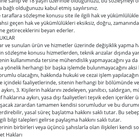
tine sahip ve 18 yaşın üzerinde olduğunuzu, bu sözleşmeyi 
a bağlı olduğunuzu kabul etmiş sayılırsınız.
taraflara sözleşme konusu site ile ilgili hak ve yükümlülükle
bahsi geçen hak ve yükümlülükleri eksiksiz, doğru, zamanında
ne getireceklerini beyan ederler.
LUKLAR
lar ve sunulan ürün ve hizmetler üzerinde değişiklik yapma h
in sözleşme konusu hizmetlerden, teknik arızalar dışında yar
sitenin kullanımında tersine mühendislik yapmayacağını ya d
 yönelik herhangi bir başka işlemde bulunmayacağını aksi h
orumlu olacağını, hakkında hukuki ve cezai işlem yapılacağı
ite içindeki faaliyetlerinde, sitenin herhangi bir bölümünde 
aykırı, 3. Kişilerin haklarını zedeleyen, yanıltıcı, saldırgan, 
if haklarına aykırı, yasa dışı faaliyetleri teşvik eden içerikl
uşacak zarardan tamamen kendisi sorumludur ve bu durumda ‘S
 erdirebilir, yasal süreç başlatma hakkını saklı tutar. Bu sebe
lgili bilgi talepleri gelirse paylaşma hakkını saklı tutar.
erinin birbirleri veya üçüncü şahıslarla olan ilişkileri kendi
yet Hakları