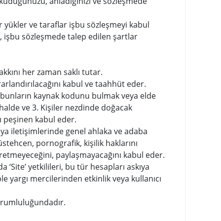
okuduğunuzu, anladığınızı ve sözleşmede
r yükler ve taraflar işbu sözleşmeyi kabul
, işbu sözleşmede talep edilen şartlar
akkını her zaman saklı tutar.
arlandırılacağını kabul ve taahhüt eder.
a bunların kaynak kodunu bulmak veya elde
alde ve 3. Kişiler nezdinde doğacak
nı peşinen kabul eder.
veya iletişimlerinde genel ahlaka ve adaba
müstehcen, pornografik, kişilik haklarını
er üretmeyeceğini, paylaşmayacağını kabul eder.
ite’ yetkilileri, bu tür hesapları askıya
ple yargı mercilerinden etkinlik veya kullanıcı
 sorumluluğundadır.