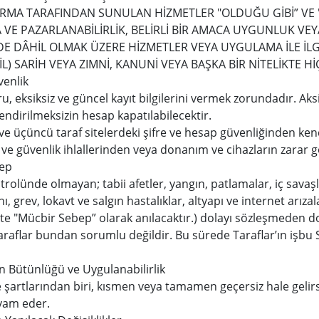
FİRMA TARAFINDAN SUNULAN HİZMETLER "OLDUĞU GİBİ” 
VE PAZARLANABİLİRLİK, BELİRLİ BİR AMACA UYGUNLUK V
DE DÂHİL OLMAK ÜZERE HİZMETLER VEYA UYGULAMA İLE İL
İL) SARİH VEYA ZIMNİ, KANUNİ VEYA BAŞKA BİR NİTELİKT
venlik
ru, eksiksiz ve güncel kayıt bilgilerini vermek zorundadır. Ak
ilendirilmeksizin hesap kapatılabilecektir.
e ve üçüncü taraf sitelerdeki şifre ve hesap güvenliğinden ke
 ve güvenlik ihlallerinden veya donanım ve cihazların zara
bep
trolünde olmayan; tabii afetler, yangın, patlamalar, iç savaşl
nı, grev, lokavt ve salgın hastalıklar, altyapı ve internet arıza
ikte "Mücbir Sebep” olarak anılacaktır.) dolayı sözleşmeden 
 taraflar bundan sorumlu değildir. Bu sürede Taraflar’ın işb
n Bütünlüğü ve Uygulanabilirlik
şartlarından biri, kısmen veya tamamen geçersiz hale gelirse
vam eder.