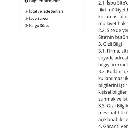
Bilgilendirmeler
2.1. İşbu Site
fikri mülkiyet 
İptal ve İade Şartları
koruması altın
İade Süreci
mülkiyet hakl
Kargo Süreci
2.2. Site’de y
Site’nin bütün
3. Gizli Bilgi
3.1. Firma, sit
soyadı, adresi
bilgiyi içermek
3.2. Kullanıc
kullanılması i
bilgilerini iş
kişisel bilgi
sunmak ve ista
3.3. Gizli Bil
mevzuat hükü
açıklanabilece
4. Garanti 