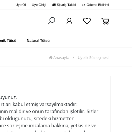
Üye Ol
Üye Girişi
Sipariş Takibi
Ödeme Bildirimi
nik Tütsü
Natural Tütsü
Anasayfa
/
Üyelik Sözleşmesi
okuyunuz.
artları kabul etmiş varsayılmaktadır:
n malıdır ve onun tarafından işletilir. Sizler
tabi olduğunuzu, sitedeki hizmetten
re sözleşme imzalama hakkına, yetkisine ve