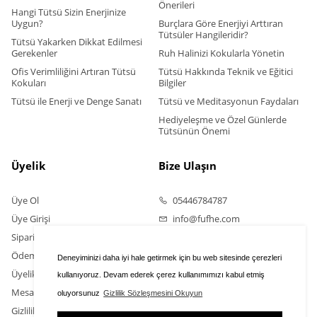
Önerileri
Hangi Tütsü Sizin Enerjinize
Uygun?
Burçlara Göre Enerjiyi Arttıran
Tütsüler Hangileridir?
Tütsü Yakarken Dikkat Edilmesi
Gerekenler
Ruh Halinizi Kokularla Yönetin
Ofis Verimliliğini Artıran Tütsü
Tütsü Hakkında Teknik ve Eğitici
Kokuları
Bilgiler
Tütsü ile Enerji ve Denge Sanatı
Tütsü ve Meditasyonun Faydaları
Hediyeleşme ve Özel Günlerde
Tütsünün Önemi
Üyelik
Bize Ulaşın
Üye Ol
05446784787
Üye Girişi
info@fufhe.com
Sipariş Takip
Ödeme Bildirimi Yapın
Deneyiminizi daha iyi hale getirmek için bu web sitesinde çerezleri
Üyelik Sözleşmesi
kullanıyoruz. Devam ederek çerez kullanımımızı kabul etmiş
Mesafeli Satış Sözleşmesi
oluyorsunuz
Gizlilik Sözleşmesini Okuyun
Gizlilik Sözleşmesi