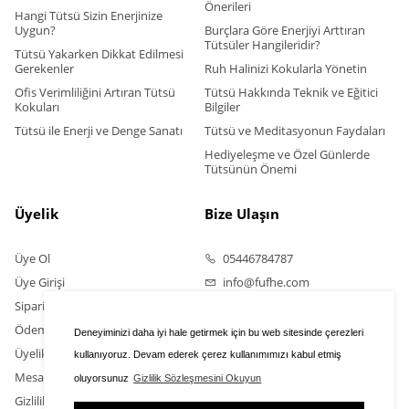
Önerileri
Hangi Tütsü Sizin Enerjinize
Uygun?
Burçlara Göre Enerjiyi Arttıran
Tütsüler Hangileridir?
Tütsü Yakarken Dikkat Edilmesi
Gerekenler
Ruh Halinizi Kokularla Yönetin
Ofis Verimliliğini Artıran Tütsü
Tütsü Hakkında Teknik ve Eğitici
Kokuları
Bilgiler
Tütsü ile Enerji ve Denge Sanatı
Tütsü ve Meditasyonun Faydaları
Hediyeleşme ve Özel Günlerde
Tütsünün Önemi
Üyelik
Bize Ulaşın
Üye Ol
05446784787
Üye Girişi
info@fufhe.com
Sipariş Takip
Ödeme Bildirimi Yapın
Deneyiminizi daha iyi hale getirmek için bu web sitesinde çerezleri
Üyelik Sözleşmesi
kullanıyoruz. Devam ederek çerez kullanımımızı kabul etmiş
Mesafeli Satış Sözleşmesi
oluyorsunuz
Gizlilik Sözleşmesini Okuyun
Gizlilik Sözleşmesi