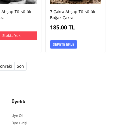
a Ahşap Tütsülük
7 Çakra Ahşap Tütsülük
kra
Boğaz Çakra
185.00
TL
Stokta Yok
SEPETE EKLE
t)
onraki
Son
Üyelik
Üye Ol
Üye Girişi