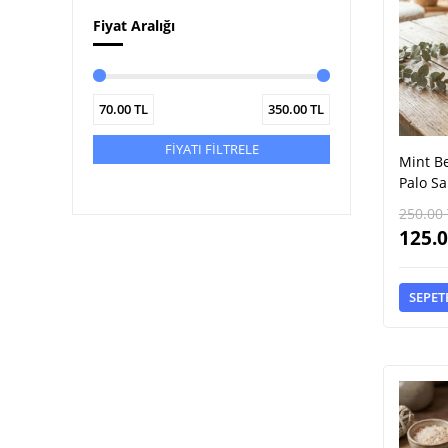
Fiyat Aralığı
70.00
TL
350.00
TL
FİYATI FİLTRELE
Mint B
Palo Sa
250.00
125.
SEPET