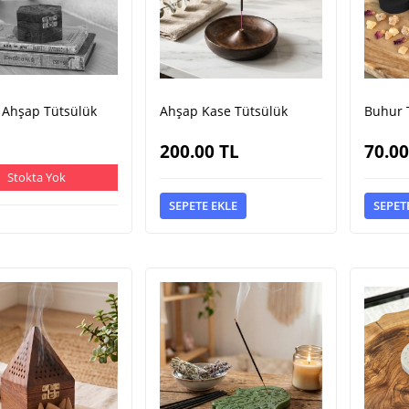
n Ahşap Tütsülük
Ahşap Kase Tütsülük
Buhur 
200.00
TL
70.00
Stokta Yok
SEPETE EKLE
SEPET