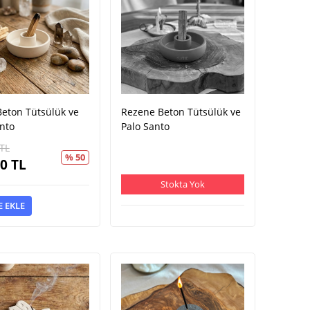
 Beton Tütsülük ve
Rezene Beton Tütsülük ve
nto
Palo Santo
TL
% 50
00
TL
Stokta Yok
E EKLE