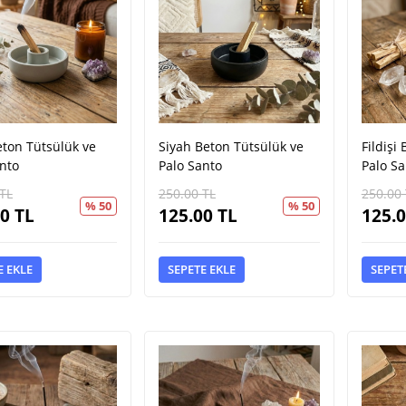
eton Tütsülük ve
Siyah Beton Tütsülük ve
Fildişi
nto
Palo Santo
Palo Sa
TL
250.00
TL
250.00
% 50
% 50
00
TL
125.00
TL
125.
E EKLE
SEPETE EKLE
SEPET