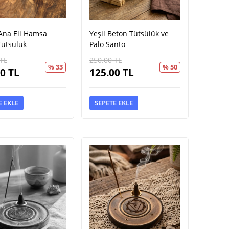
Ana Eli Hamsa
Yeşil Beton Tütsülük ve
Tütsülük
Palo Santo
TL
250.00
TL
% 33
% 50
00
TL
125.00
TL
E EKLE
SEPETE EKLE