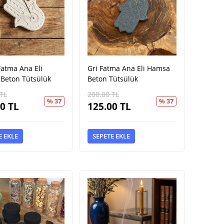
 Fatma Ana Eli
Gri Fatma Ana Eli Hamsa
Beton Tütsülük
Beton Tütsülük
TL
200.00
TL
% 37
% 37
00
TL
125.00
TL
E EKLE
SEPETE EKLE