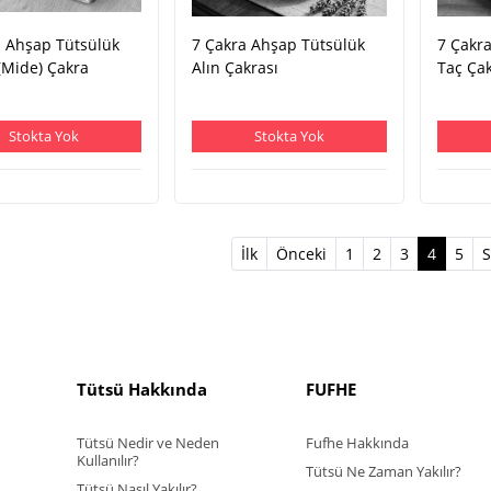
a Ahşap Tütsülük
7 Çakra Ahşap Tütsülük
7 Çakr
(Mide) Çakra
Alın Çakrası
Taç Ça
Stokta Yok
Stokta Yok
(curren
İlk
Önceki
1
2
3
4
5
S
Tütsü Hakkında
FUFHE
Tütsü Nedir ve Neden
Fufhe Hakkında
Kullanılır?
Tütsü Ne Zaman Yakılır?
Tütsü Nasıl Yakılır?