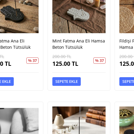
atma Ana Eli
Mint Fatma Ana Eli Hamsa
Fildişi
Beton Tütsülük
Beton Tütsülük
Hamsa 
TL
200.00
TL
200.00
% 37
% 37
00
TL
125.00
TL
125.
E EKLE
SEPETE EKLE
SEPET