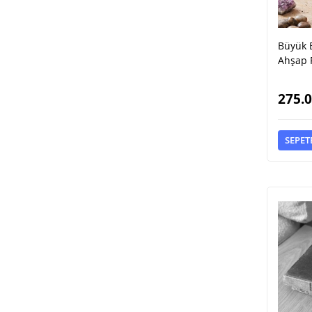
Büyük 
Ahşap 
275.
SEPET