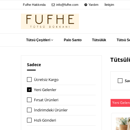
Fufhe Hakkında
info@fufhe.com
Yardım
İletişim
Tütsü Çeşitleri
Palo Santo
Tütsülük
Tütsü Se
Tütsül
Sadece
Ücretsiz Kargo
Sa
Yeni Gelenler
Fırsat Ürünleri
Yeni Gelen
İndirimdeki Ürünler
Hızlı Gönderi