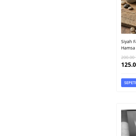
Siyah F
Hamsa 
200.00
125.
SEPET