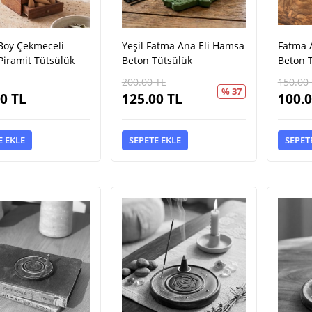
Boy Çekmeceli
Yeşil Fatma Ana Eli Hamsa
Fatma 
Piramit Tütsülük
Beton Tütsülük
Beton 
200.00
TL
150.00
% 37
00
TL
125.00
TL
100.
E EKLE
SEPETE EKLE
SEPET