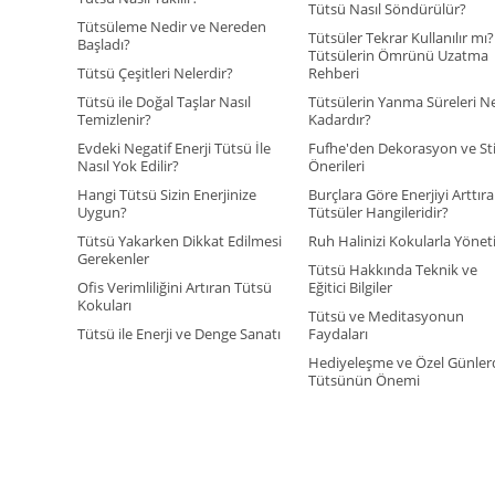
Tütsü Nasıl Söndürülür?
Tütsüleme Nedir ve Nereden
Tütsüler Tekrar Kullanılır mı?
Başladı?
Tütsülerin Ömrünü Uzatma
Tütsü Çeşitleri Nelerdir?
Rehberi
Tütsü ile Doğal Taşlar Nasıl
Tütsülerin Yanma Süreleri N
Temizlenir?
Kadardır?
Evdeki Negatif Enerji Tütsü İle
Fufhe'den Dekorasyon ve Sti
Nasıl Yok Edilir?
Önerileri
Hangi Tütsü Sizin Enerjinize
Burçlara Göre Enerjiyi Arttır
Uygun?
Tütsüler Hangileridir?
Tütsü Yakarken Dikkat Edilmesi
Ruh Halinizi Kokularla Yönet
Gerekenler
Tütsü Hakkında Teknik ve
Ofis Verimliliğini Artıran Tütsü
Eğitici Bilgiler
Kokuları
Tütsü ve Meditasyonun
Tütsü ile Enerji ve Denge Sanatı
Faydaları
Hediyeleşme ve Özel Günler
Tütsünün Önemi