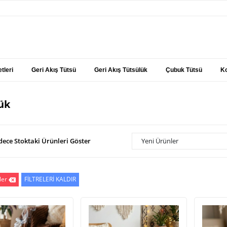
tleri
Geri Akış Tütsü
Geri Akış Tütsülük
Çubuk Tütsü
Ko
ük
dece Stoktaki Ürünleri Göster
Yeni Ürünler
ler
FİLTRELERİ KALDIR