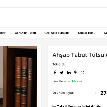
tleri
Geri Akış Tütsü
Geri Akış Tütsülük
Çubuk Tütsü
Ko
Ahşap Tabut Tütsül
Tütsülük
Stok Durumu :
Mevcut
27
Ürünün Fiyatı
:
Taksit Seçeneklerini Görün