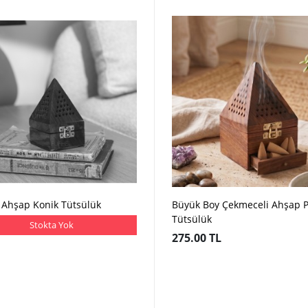
 Ahşap Konik Tütsülük
Büyük Boy Çekmeceli Ahşap P
Tütsülük
Stokta Yok
275.00 TL