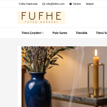
Fufhe Hakkında
info@fufhe.com
Yardım
İletişim
Tütsü Çeşitleri
Palo Santo
Tütsülük
Tütsü Se