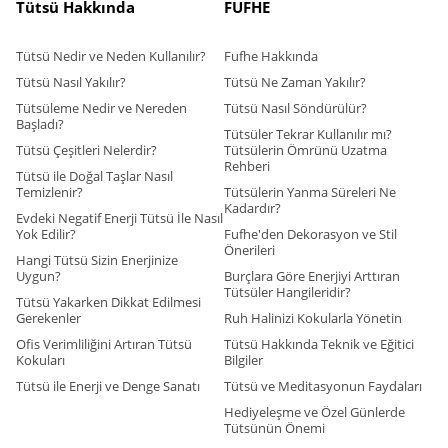
Tütsü Hakkında
FUFHE
Tütsü Nedir ve Neden Kullanılır?
Fufhe Hakkında
Tütsü Nasıl Yakılır?
Tütsü Ne Zaman Yakılır?
Tütsüleme Nedir ve Nereden
Tütsü Nasıl Söndürülür?
Başladı?
Tütsüler Tekrar Kullanılır mı?
Tütsü Çeşitleri Nelerdir?
Tütsülerin Ömrünü Uzatma
Rehberi
Tütsü ile Doğal Taşlar Nasıl
Temizlenir?
Tütsülerin Yanma Süreleri Ne
Kadardır?
Evdeki Negatif Enerji Tütsü İle Nasıl
Yok Edilir?
Fufhe'den Dekorasyon ve Stil
Önerileri
Hangi Tütsü Sizin Enerjinize
Uygun?
Burçlara Göre Enerjiyi Arttıran
Tütsüler Hangileridir?
Tütsü Yakarken Dikkat Edilmesi
Gerekenler
Ruh Halinizi Kokularla Yönetin
Ofis Verimliliğini Artıran Tütsü
Tütsü Hakkında Teknik ve Eğitici
Kokuları
Bilgiler
Tütsü ile Enerji ve Denge Sanatı
Tütsü ve Meditasyonun Faydaları
Hediyeleşme ve Özel Günlerde
Tütsünün Önemi