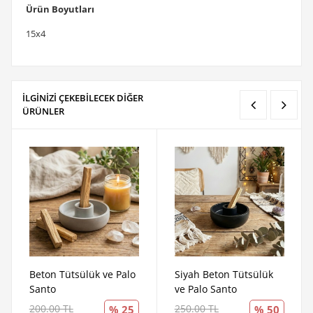
Ürün Boyutları
15x4
İLGİNİZİ ÇEKEBİLECEK DİĞER
ÜRÜNLER
Beton Tütsülük ve Palo
Siyah Beton Tütsülük
Santo
ve Palo Santo
200.00 TL
250.00 TL
% 25
% 50