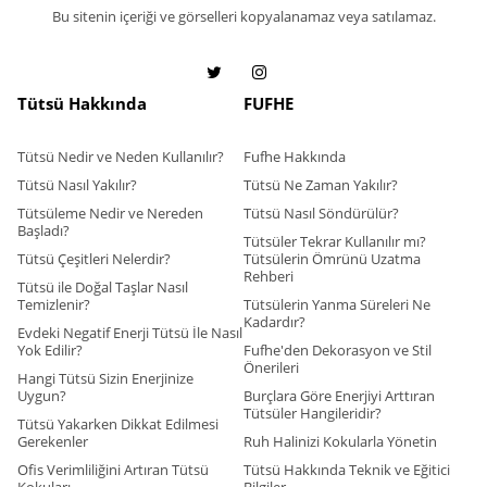
Bu sitenin içeriği ve görselleri kopyalanamaz veya satılamaz.
Tütsü Hakkında
FUFHE
Tütsü Nedir ve Neden Kullanılır?
Fufhe Hakkında
Tütsü Nasıl Yakılır?
Tütsü Ne Zaman Yakılır?
Tütsüleme Nedir ve Nereden
Tütsü Nasıl Söndürülür?
Başladı?
Tütsüler Tekrar Kullanılır mı?
Tütsü Çeşitleri Nelerdir?
Tütsülerin Ömrünü Uzatma
Rehberi
Tütsü ile Doğal Taşlar Nasıl
Temizlenir?
Tütsülerin Yanma Süreleri Ne
Kadardır?
Evdeki Negatif Enerji Tütsü İle Nasıl
Yok Edilir?
Fufhe'den Dekorasyon ve Stil
Önerileri
Hangi Tütsü Sizin Enerjinize
Uygun?
Burçlara Göre Enerjiyi Arttıran
Tütsüler Hangileridir?
Tütsü Yakarken Dikkat Edilmesi
Gerekenler
Ruh Halinizi Kokularla Yönetin
Ofis Verimliliğini Artıran Tütsü
Tütsü Hakkında Teknik ve Eğitici
Kokuları
Bilgiler