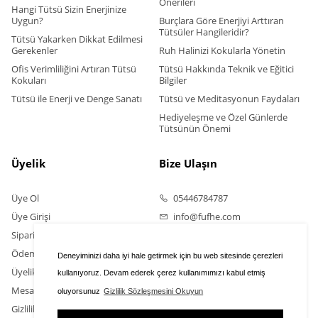
Önerileri
Hangi Tütsü Sizin Enerjinize
Uygun?
Burçlara Göre Enerjiyi Arttıran
Tütsüler Hangileridir?
Tütsü Yakarken Dikkat Edilmesi
Gerekenler
Ruh Halinizi Kokularla Yönetin
Ofis Verimliliğini Artıran Tütsü
Tütsü Hakkında Teknik ve Eğitici
Kokuları
Bilgiler
Tütsü ile Enerji ve Denge Sanatı
Tütsü ve Meditasyonun Faydaları
Hediyeleşme ve Özel Günlerde
Tütsünün Önemi
Üyelik
Bize Ulaşın
Üye Ol
05446784787
Üye Girişi
info@fufhe.com
Sipariş Takip
Ödeme Bildirimi Yapın
Deneyiminizi daha iyi hale getirmek için bu web sitesinde çerezleri
Üyelik Sözleşmesi
kullanıyoruz. Devam ederek çerez kullanımımızı kabul etmiş
Mesafeli Satış Sözleşmesi
oluyorsunuz
Gizlilik Sözleşmesini Okuyun
Gizlilik Sözleşmesi