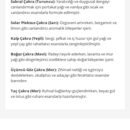
Sakral Çakra (Turuncu):
Yaratıcılığı ve duygusal dengeyi
canlandırmak için portakal yağı ve vanilya gibi sıcak ve
canlandırıcı esanslarla formüle edilmiştir.
Solar Pleksus Çakra (Sarı):
Özgüveni artırırken, bergamot ve
limon gibi canlandırıcı aromatik bileşenler içerir.
Kalp Çakra (Yeşil):
Sevgi, şefkat ve iç huzur için gül yağı ve
yeşil çay gibi rahatlatıcı esanslarla zenginleştirilmiştir.
Boğaz Çakra (Mavi):
İfadeyi teşvik ederken, lavanta ve mür
yağı gibi dinginleştirici özelliklere sahip doğal bileşenler içerir.
Üçüncü Göz Çakra (Mor):
Zihinsel netliği ve içgörüyü
desteklerken, okaliptüs ve adaçayı gibi ferahlatıcı esanslar
barındırır.
Taç Çakra (Mor):
Ruhsal bağlantıyı güçlendirirken, beyaz gül
ve lotus gibi ruhani esanslarla hazırlanmıştır.