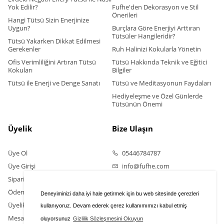
Yok Edilir?
Fufhe'den Dekorasyon ve Stil
Önerileri
Hangi Tütsü Sizin Enerjinize
Uygun?
Burçlara Göre Enerjiyi Arttıran
Tütsüler Hangileridir?
Tütsü Yakarken Dikkat Edilmesi
Gerekenler
Ruh Halinizi Kokularla Yönetin
Ofis Verimliliğini Artıran Tütsü
Tütsü Hakkında Teknik ve Eğitici
Kokuları
Bilgiler
Tütsü ile Enerji ve Denge Sanatı
Tütsü ve Meditasyonun Faydaları
Hediyeleşme ve Özel Günlerde
Tütsünün Önemi
Üyelik
Bize Ulaşın
Üye Ol
05446784787
Üye Girişi
info@fufhe.com
Sipariş Takip
Ödeme Bildirimi Yapın
Deneyiminizi daha iyi hale getirmek için bu web sitesinde çerezleri
Üyelik Sözleşmesi
kullanıyoruz. Devam ederek çerez kullanımımızı kabul etmiş
Mesafeli Satış Sözleşmesi
oluyorsunuz
Gizlilik Sözleşmesini Okuyun