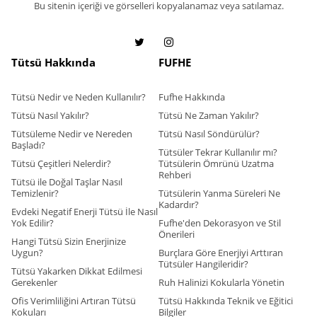
Bu sitenin içeriği ve görselleri kopyalanamaz veya satılamaz.
Tütsü Hakkında
FUFHE
Tütsü Nedir ve Neden Kullanılır?
Fufhe Hakkında
Tütsü Nasıl Yakılır?
Tütsü Ne Zaman Yakılır?
Tütsüleme Nedir ve Nereden
Tütsü Nasıl Söndürülür?
Başladı?
Tütsüler Tekrar Kullanılır mı?
Tütsü Çeşitleri Nelerdir?
Tütsülerin Ömrünü Uzatma
Rehberi
Tütsü ile Doğal Taşlar Nasıl
Temizlenir?
Tütsülerin Yanma Süreleri Ne
Kadardır?
Evdeki Negatif Enerji Tütsü İle Nasıl
Yok Edilir?
Fufhe'den Dekorasyon ve Stil
Önerileri
Hangi Tütsü Sizin Enerjinize
Uygun?
Burçlara Göre Enerjiyi Arttıran
Tütsüler Hangileridir?
Tütsü Yakarken Dikkat Edilmesi
Gerekenler
Ruh Halinizi Kokularla Yönetin
Ofis Verimliliğini Artıran Tütsü
Tütsü Hakkında Teknik ve Eğitici
Kokuları
Bilgiler