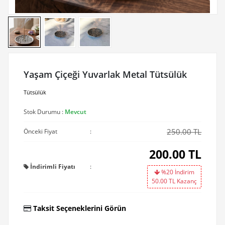
Yaşam Çiçeği Yuvarlak Metal Tütsülük
Tütsülük
Stok Durumu :
Mevcut
250.00 TL
Önceki Fiyat
:
200.00
TL
İndirimli Fiyatı
:
%20 İndirim
50.00
TL Kazanç
Taksit Seçeneklerini Görün