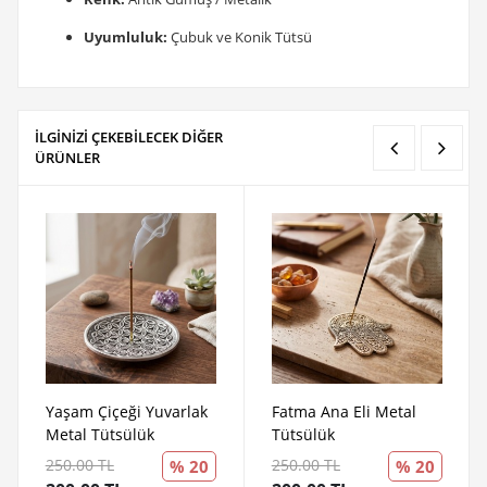
Uyumluluk:
Çubuk ve Konik Tütsü
İLGİNİZİ ÇEKEBİLECEK DİĞER
ÜRÜNLER
Yaşam Çiçeği Yuvarlak
Fatma Ana Eli Metal
Metal Tütsülük
Tütsülük
250.00 TL
250.00 TL
% 20
% 20